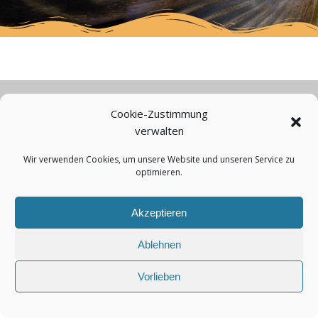
Cookie-Zustimmung
© 2026 SAC Düsseldorf-Kaiserswerth 1909 e.V. | Weg
verwalten
nach den Hingbenden | 40489 Düsseldorf
Wir verwenden Cookies, um unsere Website und unseren Service zu
optimieren.
Akzeptieren
Ablehnen
Vorlieben